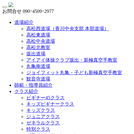
お問合せ
090ｰ4509ｰ2977
道場紹介
高松西道場（香川中央支部 本部道場）
高松東道場
高松中央道場
高松北教室
坂出道場
アイアイ体操クラブ坂出・新極真空手教室
丸亀南道場
ジョイフィット丸亀・子ども新極真空手教室
観音寺道場
師範・指導員紹介
クラス紹介
ビギナー45クラス
キッズビギナークラス
キッズクラス
ジュニアクラス
ゼネラルクラス
特別クラス