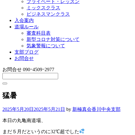
プライベート・レッスン
ミックスクラス
ビジネスマンクラス
入会案内
道場ルール
審査科目表
新型コロナ対策について
気象警報について
支部ブログ
お問合せ
お問合せ
090ｰ4509ｰ2977
猛暑
2025年5月20日
2025年5月21日
by
新極真会香川中央支部
本日の丸亀南道場、
まだ５月だというのに32℃超でした