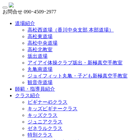
お問合せ
090ｰ4509ｰ2977
道場紹介
高松西道場（香川中央支部 本部道場）
高松東道場
高松中央道場
高松北教室
坂出道場
アイアイ体操クラブ坂出・新極真空手教室
丸亀南道場
ジョイフィット丸亀・子ども新極真空手教室
観音寺道場
師範・指導員紹介
クラス紹介
ビギナー45クラス
キッズビギナークラス
キッズクラス
ジュニアクラス
ゼネラルクラス
特別クラス