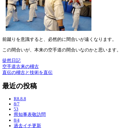
前蹴りを意識すると、必然的に間合いが遠くなります。
この間合いが、本来の空手道の間合いなのかと思います。
徒然日記
空手道古来の稽古
投
直伝の稽古と技術を直伝
稿
最近の投稿
ナ
ビ
R8.8.8
ゲ
8/7
53
ー
県知事表敬訪問
8/4
シ
過去イチ更新