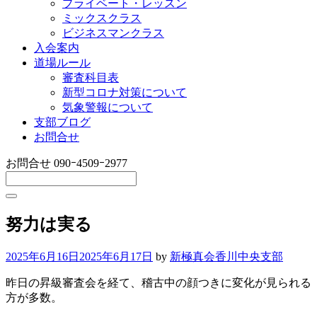
プライベート・レッスン
ミックスクラス
ビジネスマンクラス
入会案内
道場ルール
審査科目表
新型コロナ対策について
気象警報について
支部ブログ
お問合せ
お問合せ
090ｰ4509ｰ2977
努力は実る
2025年6月16日
2025年6月17日
by
新極真会香川中央支部
昨日の昇級審査会を経て、稽古中の顔つきに変化が見られる
方が多数。