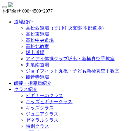
お問合せ
090ｰ4509ｰ2977
道場紹介
高松西道場（香川中央支部 本部道場）
高松東道場
高松中央道場
高松北教室
坂出道場
アイアイ体操クラブ坂出・新極真空手教室
丸亀南道場
ジョイフィット丸亀・子ども新極真空手教室
観音寺道場
師範・指導員紹介
クラス紹介
ビギナー45クラス
キッズビギナークラス
キッズクラス
ジュニアクラス
ゼネラルクラス
特別クラス