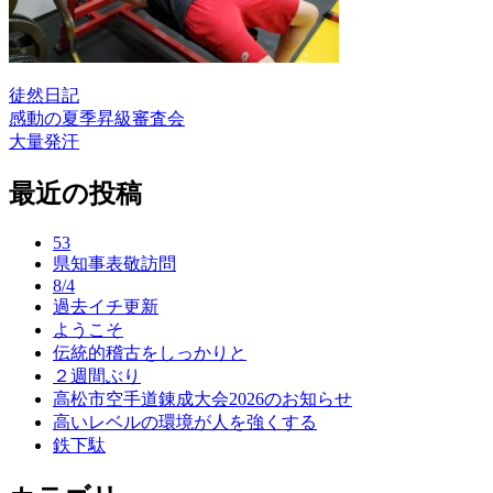
徒然日記
感動の夏季昇級審査会
投
大量発汗
稿
最近の投稿
ナ
ビ
53
ゲ
県知事表敬訪問
8/4
ー
過去イチ更新
ようこそ
シ
伝統的稽古をしっかりと
ョ
２週間ぶり
高松市空手道錬成大会2026のお知らせ
ン
高いレベルの環境が人を強くする
鉄下駄