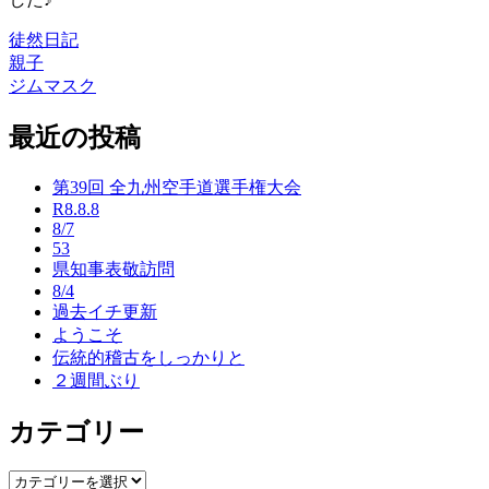
徒然日記
親子
投
ジムマスク
稿
最近の投稿
ナ
ビ
第39回 全九州空手道選手権大会
ゲ
R8.8.8
8/7
ー
53
県知事表敬訪問
シ
8/4
ョ
過去イチ更新
ようこそ
ン
伝統的稽古をしっかりと
２週間ぶり
カテゴリー
カ