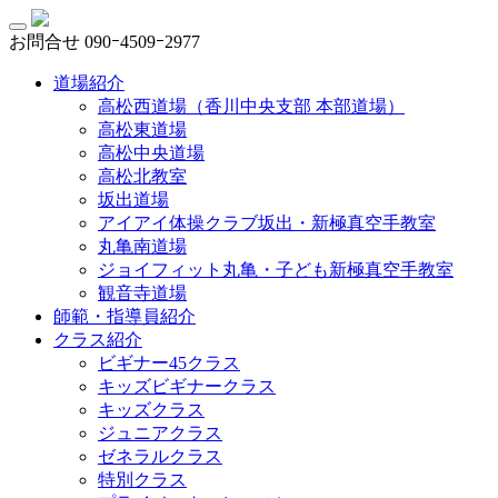
お問合せ
090ｰ4509ｰ2977
道場紹介
高松西道場（香川中央支部 本部道場）
高松東道場
高松中央道場
高松北教室
坂出道場
アイアイ体操クラブ坂出・新極真空手教室
丸亀南道場
ジョイフィット丸亀・子ども新極真空手教室
観音寺道場
師範・指導員紹介
クラス紹介
ビギナー45クラス
キッズビギナークラス
キッズクラス
ジュニアクラス
ゼネラルクラス
特別クラス