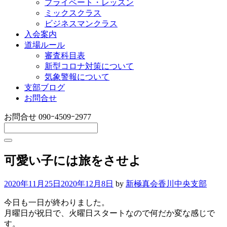
プライベート・レッスン
ミックスクラス
ビジネスマンクラス
入会案内
道場ルール
審査科目表
新型コロナ対策について
気象警報について
支部ブログ
お問合せ
お問合せ
090ｰ4509ｰ2977
可愛い子には旅をさせよ
2020年11月25日
2020年12月8日
by
新極真会香川中央支部
今日も一日が終わりました。
月曜日が祝日で、火曜日スタートなので何だか変な感じで
す。