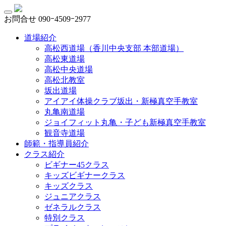
お問合せ
090ｰ4509ｰ2977
道場紹介
高松西道場（香川中央支部 本部道場）
高松東道場
高松中央道場
高松北教室
坂出道場
アイアイ体操クラブ坂出・新極真空手教室
丸亀南道場
ジョイフィット丸亀・子ども新極真空手教室
観音寺道場
師範・指導員紹介
クラス紹介
ビギナー45クラス
キッズビギナークラス
キッズクラス
ジュニアクラス
ゼネラルクラス
特別クラス