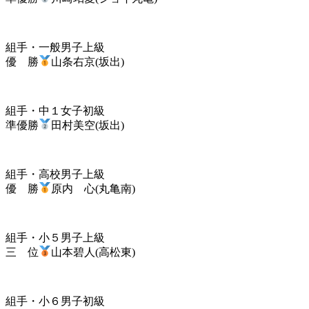
組手・一般男子上級
優 勝
山条右京(坂出)
組手・中１女子初級
準優勝
田村美空(坂出)
組手・高校男子上級
優 勝
原内 心(丸亀南)
組手・小５男子上級
三 位
山本碧人(高松東)
組手・小６男子初級