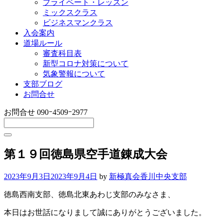
プライベート・レッスン
ミックスクラス
ビジネスマンクラス
入会案内
道場ルール
審査科目表
新型コロナ対策について
気象警報について
支部ブログ
お問合せ
お問合せ
090ｰ4509ｰ2977
第１９回徳島県空手道錬成大会
2023年9月3日
2023年9月4日
by
新極真会香川中央支部
徳島西南支部、徳島北東あわじ支部のみなさま、
本日はお世話になりまして誠にありがとうございました。