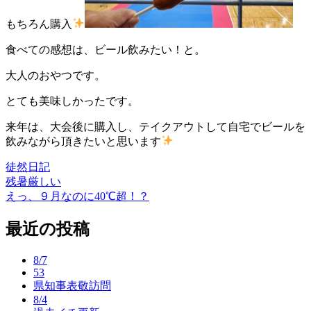
もちろん購入
食べての感想は、ビール飲みたい！と。
大人のおやつです。
とても美味しかったです。
来年は、大会後に購入し、テイクアウトして自宅でビールを
飲みながら頂きたいと思います
徒然日記
残暑厳しい
投
えっ、９月なのに40℃超！？
稿
最近の投稿
ナ
ビ
8/7
ゲ
53
県知事表敬訪問
ー
8/4