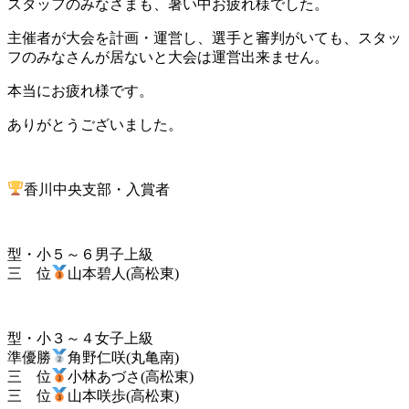
スタッフのみなさまも、暑い中お疲れ様でした。
主催者が大会を計画・運営し、選手と審判がいても、スタッ
フのみなさんが居ないと大会は運営出来ません。
本当にお疲れ様です。
ありがとうございました。
香川中央支部・入賞者
型・小５～６男子上級
三 位
山本碧人(高松東)
型・小３～４女子上級
準優勝
角野仁咲(丸亀南)
三 位
小林あづさ(高松東)
三 位
山本咲歩(高松東)