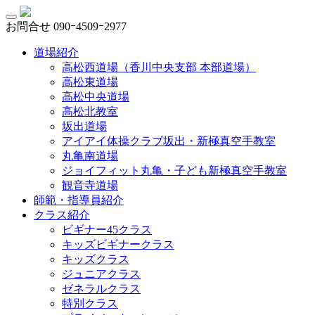
お問合せ
090ｰ4509ｰ2977
道場紹介
高松西道場（香川中央支部 本部道場）
高松東道場
高松中央道場
高松北教室
坂出道場
アイアイ体操クラブ坂出・新極真空手教室
丸亀南道場
ジョイフィット丸亀・子ども新極真空手教室
観音寺道場
師範・指導員紹介
クラス紹介
ビギナー45クラス
キッズビギナークラス
キッズクラス
ジュニアクラス
ゼネラルクラス
特別クラス