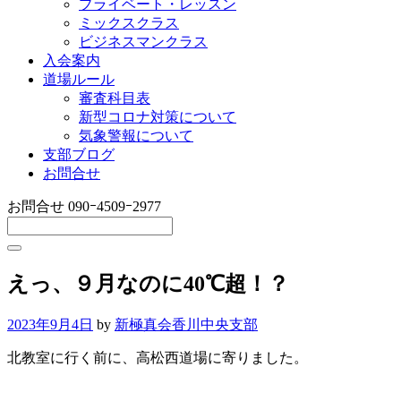
プライベート・レッスン
ミックスクラス
ビジネスマンクラス
入会案内
道場ルール
審査科目表
新型コロナ対策について
気象警報について
支部ブログ
お問合せ
お問合せ
090ｰ4509ｰ2977
えっ、９月なのに40℃超！？
2023年9月4日
by
新極真会香川中央支部
北教室に行く前に、高松西道場に寄りました。