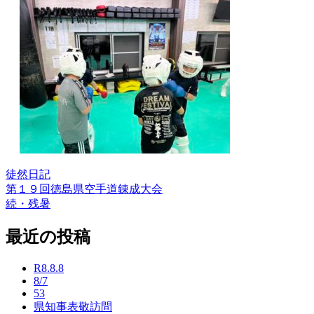
徒然日記
第１９回徳島県空手道錬成大会
投
続・残暑
稿
最近の投稿
ナ
ビ
R8.8.8
ゲ
8/7
53
ー
県知事表敬訪問