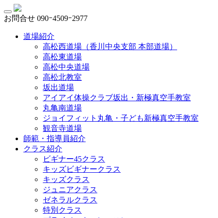
お問合せ
090ｰ4509ｰ2977
道場紹介
高松西道場（香川中央支部 本部道場）
高松東道場
高松中央道場
高松北教室
坂出道場
アイアイ体操クラブ坂出・新極真空手教室
丸亀南道場
ジョイフィット丸亀・子ども新極真空手教室
観音寺道場
師範・指導員紹介
クラス紹介
ビギナー45クラス
キッズビギナークラス
キッズクラス
ジュニアクラス
ゼネラルクラス
特別クラス