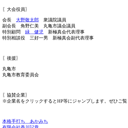
〖大会役員〗
会長
大野敬太郎
衆議院議員
副会長 角野仁美 丸亀市議会議員
特別顧問
緑 健児
新極真会代表理事
特別相談役 三好一男 新極真会副代表理事
〖後援〗
丸亀市
丸亀市教育委員会
〖協賛企業〗
※企業名をクリックするとHP等にジャンプします。ぜひご覧
本格手打ち あかみち
有限会社香川記章