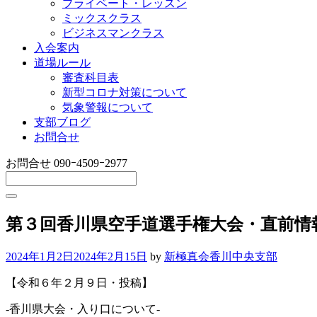
プライベート・レッスン
ミックスクラス
ビジネスマンクラス
入会案内
道場ルール
審査科目表
新型コロナ対策について
気象警報について
支部ブログ
お問合せ
お問合せ
090ｰ4509ｰ2977
第３回香川県空手道選手権大会・直前情
2024年1月2日
2024年2月15日
by
新極真会香川中央支部
【令和６年２月９日・投稿】
-香川県大会・入り口について-