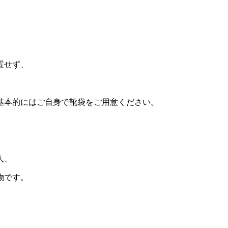
置せず、
基本的にはご自身で靴袋をご用意ください。
。
人、
物です。