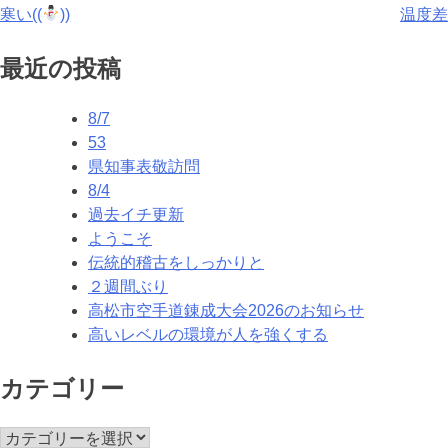
投
寒い((
))
温度差
稿
最近の投稿
ナ
8/7
ビ
53
ゲ
県知事表敬訪問
8/4
ー
過去イチ更新
シ
ようこそ
伝統的稽古をしっかりと
ョ
２週間ぶり
ン
高松市空手道錬成大会2026のお知らせ
高いレベルの環境が人を強くする
カテゴリー
カ