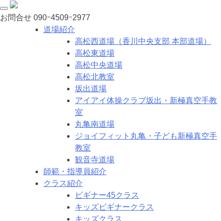
お問合せ
090ｰ4509ｰ2977
道場紹介
高松西道場（香川中央支部 本部道場）
高松東道場
高松中央道場
高松北教室
坂出道場
アイアイ体操クラブ坂出・新極真空手教
室
丸亀南道場
ジョイフィット丸亀・子ども新極真空手
教室
観音寺道場
師範・指導員紹介
クラス紹介
ビギナー45クラス
キッズビギナークラス
キッズクラス