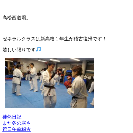
高松西道場。
ゼネラルクラスは新高校１年生が稽古復帰です！
嬉しい限りです
徒然日記
また冬の寒さ
投
祝日午前稽古