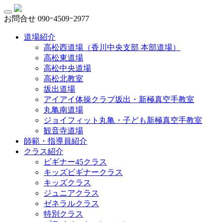
お問合せ
090ｰ4509ｰ2977
道場紹介
高松西道場（香川中央支部 本部道場）
高松東道場
高松中央道場
高松北教室
坂出道場
アイアイ体操クラブ坂出・新極真空手教室
丸亀南道場
ジョイフィット丸亀・子ども新極真空手教室
観音寺道場
師範・指導員紹介
クラス紹介
ビギナー45クラス
キッズビギナークラス
キッズクラス
ジュニアクラス
ゼネラルクラス
特別クラス