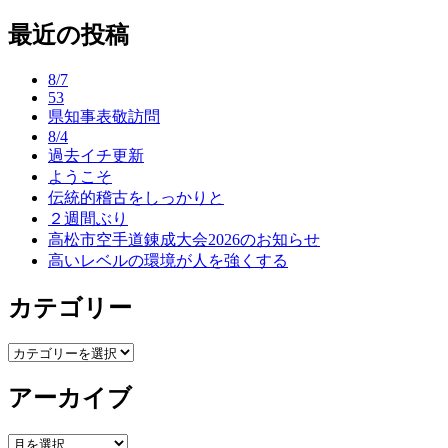
稿
最近の投稿
ナ
ビ
8/7
ゲ
53
県知事表敬訪問
ー
8/4
過去イチ更新
シ
ようこそ
ョ
伝統的稽古をしっかりと
２週間ぶり
ン
高松市空手道錬成大会2026のお知らせ
高いレベルの環境が人を強くする
カテゴリー
カ
テ
アーカイブ
ゴ
リ
ー
ア