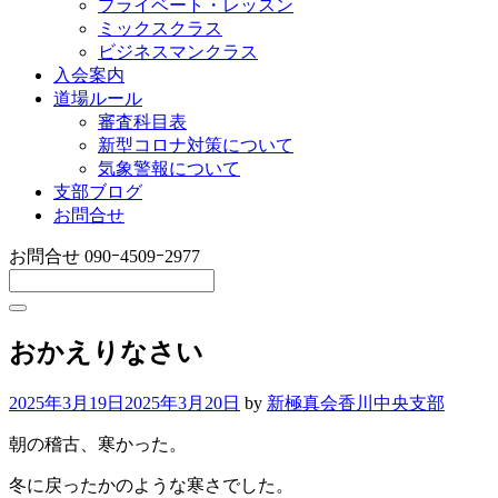
プライベート・レッスン
ミックスクラス
ビジネスマンクラス
入会案内
道場ルール
審査科目表
新型コロナ対策について
気象警報について
支部ブログ
お問合せ
お問合せ
090ｰ4509ｰ2977
おかえりなさい
2025年3月19日
2025年3月20日
by
新極真会香川中央支部
朝の稽古、寒かった。
冬に戻ったかのような寒さでした。