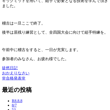
キックミットを用いて、組手で必要となる技術を学んで頂き
ました。
稽古は一旦ここで終了。
後半は居残り練習として、全四国大会に向けて組手特練を。
午前中に稽古をすると、一日が充実します。
参加者のみなさん、お疲れ様でした。
徒然日記
おかえりなさい
投
🌸合格発表🌸
稿
最近の投稿
ナ
ビ
R8.8.8
ゲ
8/7
53