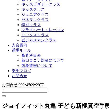
キッズビギナークラス
キッズクラス
ジュニアクラス
ゼネラルクラス
特別クラス
プライベート・レッスン
ミックスクラス
ビジネスマンクラス
入会案内
道場ルール
審査科目表
新型コロナ対策について
気象警報について
支部ブログ
お問合せ
お問合せ
090ｰ4509ｰ2977
ジョイフィット丸亀 子ども新極真空手