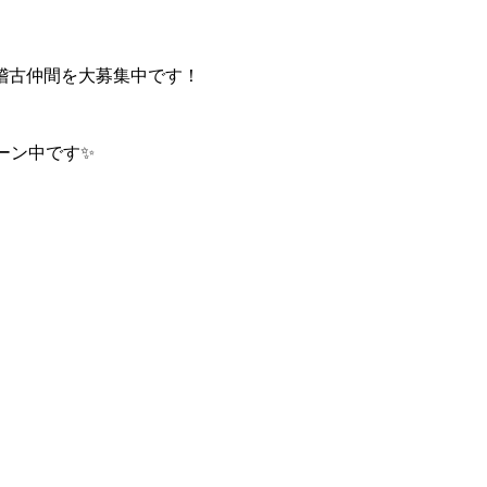
稽古仲間を大募集中です！
ペーン中です✨
。