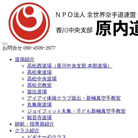
お問合せ
090ｰ4509ｰ2977
道場紹介
高松西道場（香川中央支部 本部道場）
高松東道場
高松中央道場
高松北教室
坂出道場
アイアイ体操クラブ坂出・新極真空手教室
丸亀南道場
ジョイフィット丸亀・子ども新極真空手教室
観音寺道場
師範・指導員紹介
クラス紹介
ビギナー45クラス